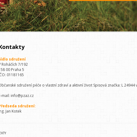
Kontakty
Sídlo sdružení
V Roháčích 7/192
158 00 Praha 5
IČO: 01181165
Občanské sdružení péče o vlastní zdraví a aktivní život Spisová značka: L 2494
E-mail: info@pzaz.cz
Předseda sdružení:
Ing. Jan Kotek
EKTY